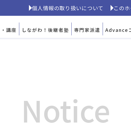
個人情報の取り扱いについて
このホ
home/xs710665/shoukei-shinagawa.jp/public_htm
ー・講座
しながわ！後継者塾
専門家派遣
Advanc
Notice