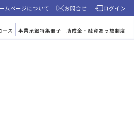
ームページについて
お問合せ
ログイン
l/wp-content/themes/shinagawa/single-news.php
eコース
事業承継特集冊子
助成金・融資あっ旋制度